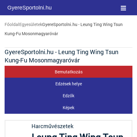
GyereSportolni.hu
Főoldal
Egyesületek
GyereSportolni.hu - Leung Ting Wing Tsun
Kung-Fu Mosonmagyaróvár
GyereSportolni.hu - Leung Ting Wing Tsun
Kung-Fu Mosonmagyaróvár
Bemutatkozás
Edzések helye
Edzők
Képek
Harcművészetek