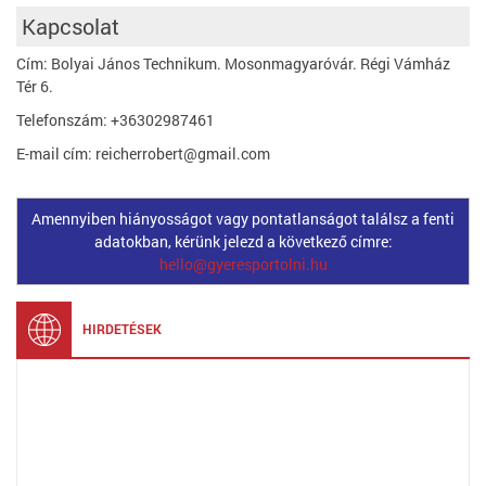
Kapcsolat
Cím: Bolyai János Technikum. Mosonmagyaróvár. Régi Vámház
Tér 6.
Telefonszám: +36302987461
E-mail cím: reicherrobert@gmail.com
Amennyiben hiányosságot vagy pontatlanságot találsz a fenti
adatokban, kérünk jelezd a következő címre:
hello@gyeresportolni.hu
HIRDETÉSEK