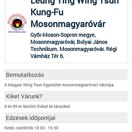
Leung Ting Wing Tsun
Kung-Fu
Mosonmagyaróvár
Gyõr-Moson-Sopron megye,
Mosonmagyaróvár, Bolyai János
Technikum. Mosonmagyaróvár. Régi
Vámház Tér 6.
Bemutatkozás
A Magyar Wing Tsun Egyesület mosonmagyaróvári iskolája.
Kiket Várunk?
8 és 99 év közötti fiúkat és lányokat.
Edzések időpontjai
Kedd, csütörtök 18:00 - 19:30