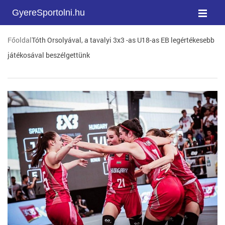
GyereSportolni.hu
Főoldal
Tóth Orsolyával, a tavalyi 3x3 -as U18-as EB legértékesebb
játékosával beszélgettünk