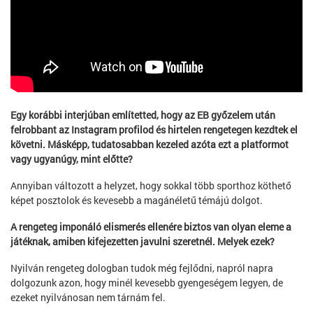
Egy korábbi interjúban említetted, hogy az EB győzelem után
felrobbant az Instagram profilod és hirtelen rengetegen kezdtek el
követni. Másképp, tudatosabban kezeled azóta ezt a platformot
vagy ugyanúgy, mint előtte?
Annyiban változott a helyzet, hogy sokkal több sporthoz köthető
képet posztolok és kevesebb a magánéletű témájú dolgot.
A rengeteg imponáló elismerés ellenére biztos van olyan eleme a
játéknak, amiben kifejezetten javulni szeretnél. Melyek ezek?
Nyilván rengeteg dologban tudok még fejlődni, napról napra
dolgozunk azon, hogy minél kevesebb gyengeségem legyen, de
ezeket nyilvánosan nem tárnám fel.