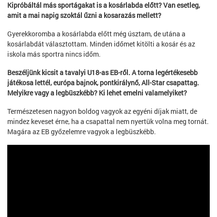
Kipróbáltál más sportágakat is a kosárlabda előtt? Van esetleg,
amit a mai napig szoktál űzni a kosarazás mellett?
Gyerekkoromba a kosárlabda előtt még úsztam, de utána a
kosárlabdát választottam. Minden időmet kitölti a kosár és az
iskola más sportra nincs időm.
Beszéljünk kicsit a tavalyi U18-as EB-ről. A torna legértékesebb
játékosa lettél, európa bajnok, pontkirálynő, All-Star csapattag.
Melyikre vagy a legbüszkébb? Ki lehet emelni valamelyiket?
Természetesen nagyon boldog vagyok az egyéni díjak miatt, de
mindez keveset érne, ha a csapattal nem nyertük volna meg tornát.
Magára az EB győzelemre vagyok a legbüszkébb.