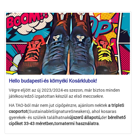
Hello budapesti-és környéki Kosárklubok!
Végre eljött az új 2023/2024-es szezon, már biztos minden
játékos/edző izgatottan készül az első meccsekre.
HA TAO-ból már nem jut cipőpénzre, ajánlom nektek
a tripleS
csoportot
(SustainableSignatureSneakers), ahol kosaras
gyerekek- és szüleik találhatnak
újszerű állapotú,
de!
bérelhető
cipőket 33-43 méretben,tornatermi használatra
.