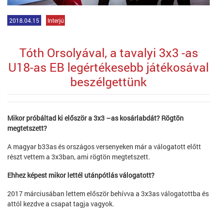
2018.04.15
Interjú
Tóth Orsolyával, a tavalyi 3x3 -as
U18-as EB legértékesebb játékosával
beszélgettünk
Mikor próbáltad ki először a 3x3 –as kosárlabdát? Rögtön
megtetszett?
A magyar b33as és országos versenyeken már a válogatott előtt
részt vettem a 3x3ban, ami rögtön megtetszett.
Ehhez képest mikor lettél utánpótlás válogatott?
2017 márciusában lettem először behívva a 3x3as válogatottba és
attól kezdve a csapat tagja vagyok.