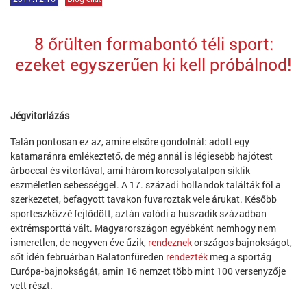
8 őrülten formabontó téli sport:
ezeket egyszerűen ki kell próbálnod!
Jégvitorlázás
Talán pontosan ez az, amire elsőre gondolnál: adott egy
katamaránra emlékeztető, de még annál is légiesebb hajótest
árboccal és vitorlával, ami három korcsolyatalpon siklik
eszméletlen sebességgel. A 17. századi hollandok találták föl a
szerkezetet, befagyott tavakon fuvaroztak vele árukat. Később
sporteszközzé fejlődött, aztán valódi a huszadik században
extrémsporttá vált. Magyarországon egyébként nemhogy nem
ismeretlen, de negyven éve űzik,
rendeznek
országos bajnokságot,
sőt idén februárban Balatonfüreden
rendezték
meg a sportág
Európa-bajnokságát, amin 16 nemzet több mint 100 versenyzője
vett részt.