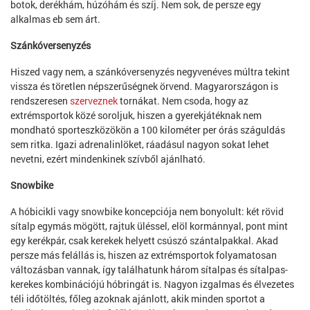
botok, derékhám, húzóhám és szíj. Nem sok, de persze egy
alkalmas eb sem árt.
Szánkóversenyzés
Hiszed vagy nem, a szánkóversenyzés negyvenéves múltra tekint
vissza és töretlen népszerűségnek örvend. Magyarországon is
rendszeresen
szerveznek
tornákat. Nem csoda, hogy az
extrémsportok közé soroljuk, hiszen a gyerekjátéknak nem
mondható sporteszközökön a 100 kilométer per órás száguldás
sem ritka. Igazi adrenalinlöket, ráadásul nagyon sokat lehet
nevetni, ezért mindenkinek szívből ajánlható.
Snowbike
A hóbicikli vagy snowbike koncepciója nem bonyolult: két rövid
sítalp egymás mögött, rajtuk üléssel, elöl kormánnyal, pont mint
egy kerékpár, csak kerekek helyett csúszó szántalpakkal. Akad
persze más felállás is, hiszen az extrémsportok folyamatosan
változásban vannak, így találhatunk három sítalpas és sítalpas-
kerekes kombinációjú hóbringát is. Nagyon izgalmas és élvezetes
téli időtöltés, főleg azoknak ajánlott, akik minden sportot a