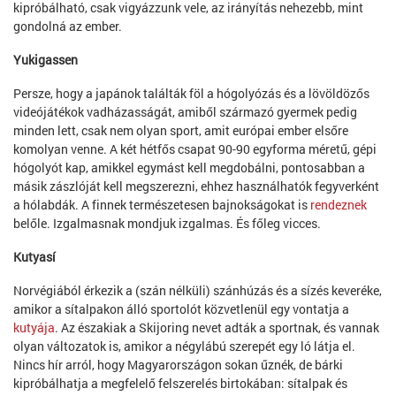
kipróbálható, csak vigyázzunk vele, az irányítás nehezebb, mint
gondolná az ember.
Yukigassen
Persze, hogy a japánok találták föl a hógolyózás és a lövöldözős
videójátékok vadházasságát, amiből származó gyermek pedig
minden lett, csak nem olyan sport, amit európai ember elsőre
komolyan venne. A két hétfős csapat 90-90 egyforma méretű, gépi
hógolyót kap, amikkel egymást kell megdobálni, pontosabban a
másik zászlóját kell megszerezni, ehhez használhatók fegyverként
a hólabdák. A finnek természetesen bajnokságokat is
rendeznek
belőle. Izgalmasnak mondjuk izgalmas. És főleg vicces.
Kutyasí
Norvégiából érkezik a (szán nélküli) szánhúzás és a sízés keveréke,
amikor a sítalpakon álló sportolót közvetlenül egy vontatja a
kutyája
. Az északiak a Skijoring nevet adták a sportnak, és vannak
olyan változatok is, amikor a négylábú szerepét egy ló látja el.
Nincs hír arról, hogy Magyarországon sokan űznék, de bárki
kipróbálhatja a megfelelő felszerelés birtokában: sítalpak és