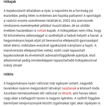
Hókajak
A kajakozásról általában a nyár, a napsütés és a forróság jut
eszünkbe, pedig télen is érdemes ám hajóba pattanni! A sportágat
a vadvízi evezés szerelmesei találták ki, 2002 óta szerveznek
rendszeres eseményeket például Ausztriában, de az utóbbi
években hazánkban is
voltak
kupák. A hókajakban nem ritka, hogy
50 kilométeres sebességgel is szelhetjük a habok helyett a havat: a
hagyományos kajak alját jól bewaxolva elképesztő gyorsaságot
lehet elérni, miközben evezővel igyekszünk irányítani a hajót. A
manőverezés elképesztően nehéz, ezért csak tapasztalt
kajakosoknak és elvetemült adrenalinfüggőknek ajánljuk, első
alkalommal pedig mindenképpen tapasztaltabb hókajakozóval
indulj útnak!
Hókite
A hagyományos nyári változat már egészen ismert, nagyobb
tavainkon nyáron megszokott látványt
nyújtanak
a kitesurf-ösök.
Azonban természetesen téli változat is
létezik
, ami havas síkon
vagy akár a befagyott tavon is nagyon ígéretes. A széltől függően
bármilyen terepviszonyok között izgalmakat ígér, akár sípályán is