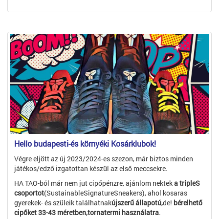
Hello budapesti-és környéki Kosárklubok!
Végre eljött az új 2023/2024-es szezon, már biztos minden
játékos/edző izgatottan készül az első meccsekre.
HA TAO-ból már nem jut cipőpénzre, ajánlom nektek
a tripleS
csoportot
(SustainableSignatureSneakers), ahol kosaras
gyerekek- és szüleik találhatnak
újszerű állapotú,
de!
bérelhető
cipőket 33-43 méretben,tornatermi használatra
.