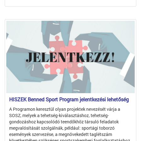
HISZEK Benned Sport Program jelentkezési lehetőség
A Programon keresztül olyan projektek nevezését várja a
SOSZ, melyek a tehetség-kiválasztáshoz, tehetség-
gondozáshoz kapcsolódó teendőkhöz társuló feladatok
megvalósítását szolgálnák, például: sportági toborzó
események szervezése, a megnövekedett taglétszám
következtében szükséges sportszakemberi foglalkoztatáshoz