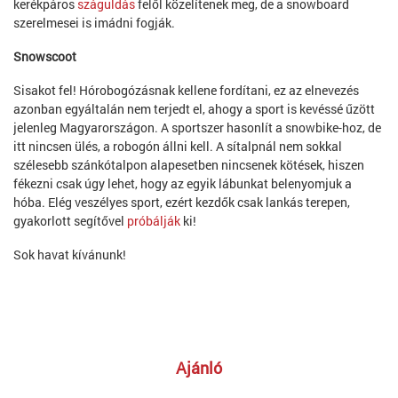
kerékpáros
száguldás
felől közelítenek meg, de a snowboard
szerelmesei is imádni fogják.
Snowscoot
Sisakot fel!
Hórobogózásnak kellene fordítani, ez az elnevezés
azonban egyáltalán nem terjedt el, ahogy a sport is kevéssé űzött
jelenleg Magyarországon. A sportszer hasonlít a snowbike-hoz, de
itt nincsen ülés, a robogón állni kell. A sítalpnál nem sokkal
szélesebb szánkótalpon alapesetben nincsenek kötések, hiszen
fékezni csak úgy lehet, hogy az egyik lábunkat belenyomjuk a
hóba. Elég veszélyes sport, ezért kezdők csak lankás terepen,
gyakorlott segítővel
próbálják
ki!
Sok havat kívánunk!
Ajánló