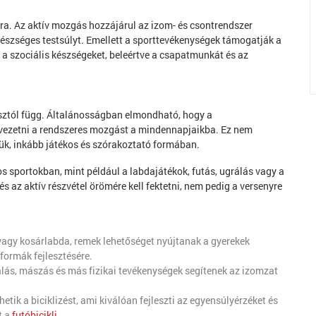
a. Az aktív mozgás hozzájárul az izom- és csontrendszer
 egészséges testsúlyt. Emellett a sporttevékenységek támogatják a
k a szociális készségeket, beleértve a csapatmunkát és az
asztól függ. Általánosságban elmondható, hogy a
vezetni a rendszeres mozgást a mindennapjaikba. Ez nem
zniük, inkább játékos és szórakoztató formában.
s sportokban, mint például a labdajátékok, futás, ugrálás vagy a
s az aktív részvétel örömére kell fektetni, nem pedig a versenyre
 vagy kosárlabda, remek lehetőséget nyújtanak a gyerekek
ormák fejlesztésére.
álás, mászás és más fizikai tevékenységek segítenek az izomzat
ik a biciklizést, ami kiválóan fejleszti az egyensúlyérzéket és
t a
futóbicikli
.