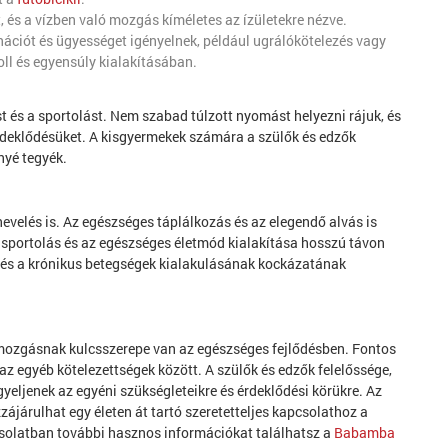
t, és a vízben való mozgás kíméletes az ízületekre nézve.
nációt és ügyességet igényelnek, például ugrálókötelezés vagy
oll és egyensúly kialakításában.
t és a sportolást. Nem szabad túlzott nyomást helyezni rájuk, és
érdeklődésüket. A kisgyermekek számára a szülők és edzők
nyé tegyék.
evelés is. Az egészséges táplálkozás és az elegendő alvás is
sportolás és az egészséges életmód kialakítása hosszú távon
és a krónikus betegségek kialakulásának kockázatának
mozgásnak kulcsszerepe van az egészséges fejlődésben. Fontos
z egyéb kötelezettségek között. A szülők és edzők felelőssége,
yeljenek az egyéni szükségleteikre és érdeklődési körükre. Az
járulhat egy életen át tartó szeretetteljes kapcsolathoz a
solatban további hasznos információkat találhatsz a
Babamba