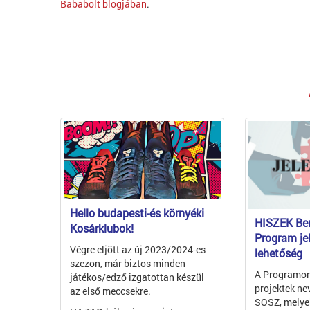
Bababolt blogjában
.
Hello budapesti-és környéki
HISZEK Be
Kosárklubok!
Program je
Végre eljött az új 2023/2024-es
lehetőség
szezon, már biztos minden
A Programon
játékos/edző izgatottan készül
projektek ne
az első meccsekre.
SOSZ, melyek