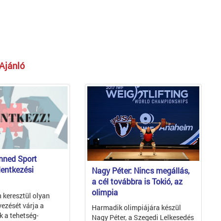
Ajánló
nned Sport
lentkezési
Nagy Péter: Nincs megállás,
a cél továbbra is Tokió, az
olimpia
 keresztül olyan
vezését várja a
Harmadik olimpiájára készül
 a tehetség-
Nagy Péter, a Szegedi Lelkesedés