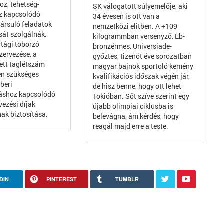
oz, tehetség-
SK válogatott súlyemelője, aki
z kapcsolódó
34 évesen is ott van a
ársuló feladatok
nemzetközi elitben. A +109
át szolgálnák,
kilogrammban versenyző, Eb-
rtági toborzó
bronzérmes, Universiade-
zervezése, a
győztes, tizenöt éve sorozatban
tt taglétszám
magyar bajnok sportoló kemény
en szükséges
kvalifikációs időszak végén jár,
beri
de hisz benne, hogy ott lehet
táshoz kapcsolódó
Tokióban. Sőt szíve szerint egy
vezési díjak
újabb olimpiai ciklusba is
nak biztosítása.
belevágna, ám kérdés, hogy
reagál majd erre a teste.
DIN
PINTEREST
TUMBLR