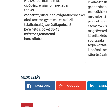
HA TAO-ból már nem jut
kiválasztásh
cipőpénzre, ajánlom nektek
a
gondozásho
tripleS
teendőkhöz t
csoportot
(SustainableSignatureSneakers),
megvalósítás
ahol kosaras gyerekek- és szüleik
például: spo
találhatnak
újszerű állapotú,
de!
események s
bérelhető cipőket 33-43
megnövekede
méretben,tornatermi
következtéb
használatra
.
sportszakem
foglalkozta
kiadások, ne
ráfordításai
MEGOSZTÁS
FACEBOOK
GOOGLE+
LINKE