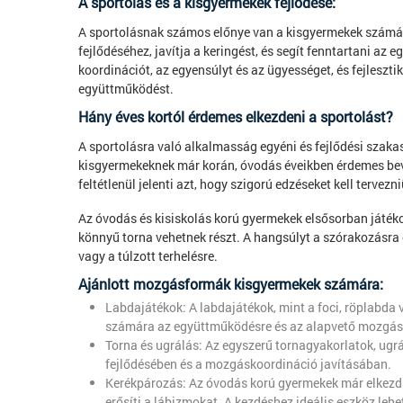
A sportolás és a kisgyermekek fejlődése:
A sportolásnak számos előnye van a kisgyermekek számár
fejlődéséhez, javítja a keringést, és segít fenntartani az
koordinációt, az egyensúlyt és az ügyességet, és fejleszti
együttműködést.
Hány éves kortól érdemes elkezdeni a sportolást?
A sportolásra való alkalmasság egyéni és fejlődési szak
kisgyermekeknek már korán, óvodás éveikben érdemes be
feltétlenül jelenti azt, hogy szigorú edzéseket kell terve
Az óvodás és kisiskolás korú gyermekek elsősorban játéko
könnyű torna vehetnek részt. A hangsúlyt a szórakozásra é
vagy a túlzott terhelésre.
Ajánlott mozgásformák kisgyermekek számára:
Labdajátékok: A labdajátékok, mint a foci, röplabda
számára az együttműködésre és az alapvető mozgásf
Torna és ugrálás: Az egyszerű tornagyakorlatok, ugr
fejlődésében és a mozgáskoordináció javításában.
Kerékpározás: Az óvodás korú gyermekek már elkezdhet
erősíti a lábizmokat. A kezdéshez ideális eszköz lehe