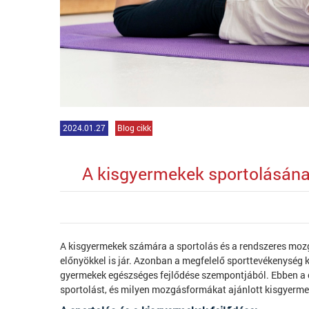
2024.01.27
Blog cikk
A kisgyermekek sportolásána
A kisgyermekek számára a sportolás és a rendszeres mozgá
előnyökkel is jár. Azonban a megfelelő sporttevékenység 
gyermekek egészséges fejlődése szempontjából. Ebben a c
sportolást, és milyen mozgásformákat ajánlott kisgyerm