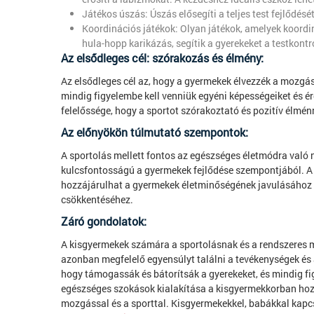
Játékos úszás: Úszás elősegíti a teljes test fejlődésé
Koordinációs játékok: Olyan játékok, amelyek koordi
hula-hopp karikázás, segítik a gyerekeket a testkontr
Az elsődleges cél: szórakozás és élmény:
Az elsődleges cél az, hogy a gyermekek élvezzék a mozgás
mindig figyelembe kell venniük egyéni képességeiket és 
felelőssége, hogy a sportot szórakoztató és pozitív élmén
Az előnyökön túlmutató szempontok:
A sportolás mellett fontos az egészséges életmódra való n
kulcsfontosságú a gyermekek fejlődése szempontjából. A 
hozzájárulhat a gyermekek életminőségének javulásához 
csökkentéséhez.
Záró gondolatok:
A kisgyermekek számára a sportolásnak és a rendszeres 
azonban megfelelő egyensúlyt találni a tevékenységek és a
hogy támogassák és bátorítsák a gyerekeket, és mindig fig
egészséges szokások kialakítása a kisgyermekkorban hozzá
mozgással és a sporttal. Kisgyermekekkel, babákkal kapc