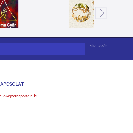
Feliratkozás
KAPCSOLAT
ello@gyeresportolni.hu