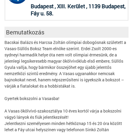
Budapest , XIII. Kerület , 1139 Budapest,
Fáy u. 58.
Bemutatkozás
Bacskai Balázs és Harcsa Zoltán olimpiai dobogósnak született a
Vasas-Süllős Boksz Team elnöke szerint. Erdei Zsolt 2000-es
sydneyi harmadik helye óta nem volt olimpiai érmesünk, de a
jelenlegi legsikeresebb magyar ökölvívóklub első embere, Süllős
Gyula vallja, hogy bármikor összejöhet egy újabb jelentős
nemzetközi szintű eredmény. A Vasas ugyanakkor nemcsak
bajnokokat nevel, hanem népszerűsíteni is igyekszik a bokszot –
várják a fiatalokat és a hobbistákat is.
Gyertek bokszolni a Vasasba!
A Vasas ökölvívó-szakosztálya 10 éves kortól várja a bokszolni
vágyó lányok és fiúk jelentkezését!
Jelentkezni személyesen minden hétköznap 15 és 20 óra között
lehet a Fáy utcai helyszínen vagy telefonon Sinkó Zoltán