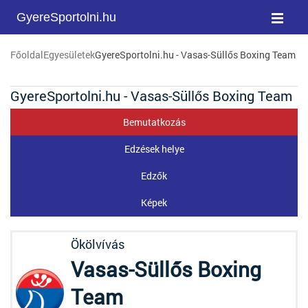
GyereSportolni.hu
Főoldal
Egyesületek
GyereSportolni.hu - Vasas-Süllős Boxing Team
GyereSportolni.hu - Vasas-Süllős Boxing Team
Bemutatkozás
Edzések helye
Edzők
Képek
Ökölvívás
Vasas-Süllős Boxing
Team