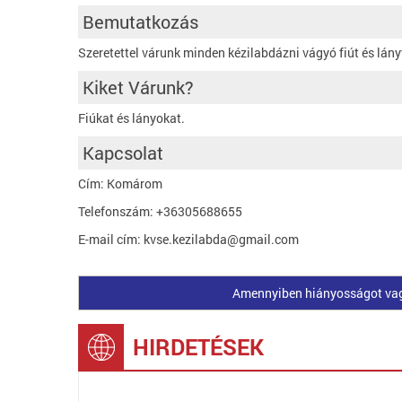
Bemutatkozás
Szeretettel várunk minden kézilabdázni vágyó fiút és lány
Kiket Várunk?
Fiúkat és lányokat.
Kapcsolat
Cím: Komárom
Telefonszám: +36305688655
E-mail cím: kvse.kezilabda@gmail.com
Amennyiben hiányosságot vagy 
HIRDETÉSEK