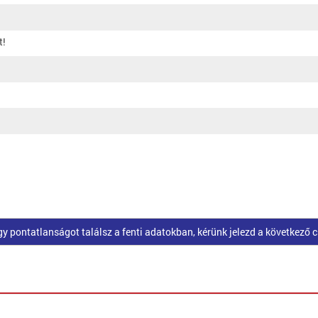
t!
pontatlanságot találsz a fenti adatokban, kérünk jelezd a következő 