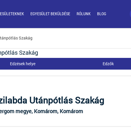
ESÜLETEKNEK
EGYESÜLET BEKÜLDÉSE
RÓLUNK
BLOG
Utánpótlás Szakág
npótlás Szakág
Edzések helye
Edzők
ilabda Utánpótlás Szakág
ergom megye, Komárom, Komárom