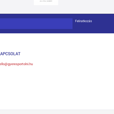
Feliratkozás
KAPCSOLAT
ello@gyeresportolni.hu