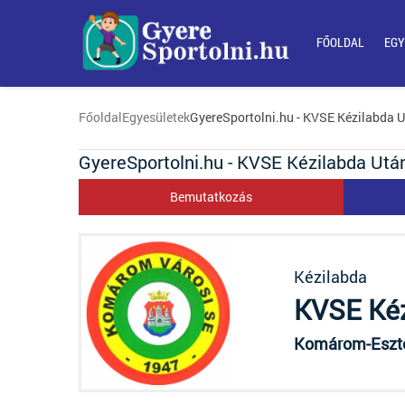
FŐOLDAL
EGY
Főoldal
Egyesületek
GyereSportolni.hu - KVSE Kézilabda 
GyereSportolni.hu - KVSE Kézilabda Utá
Bemutatkozás
Kézilabda
KVSE Kéz
Komárom-Eszt