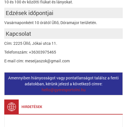
10 és 100 év közötti fiúkat és lányokat.
Edzések időpontjai
Vasárnaponként 10 órától Üllő, Dóramajor területén.
Kapcsolat
Cím: 2225 Üllő, Jókai utca 11.
Telefonszám: +36303975465
E-mail cím: meseijaszok@gmail.com
Amennyiben hiányosságot vagy pontatlanságot találsz a fenti
adatokban, kérünk jelezd a következő címre:
hello@gyeresportolni.hu
HIRDETÉSEK