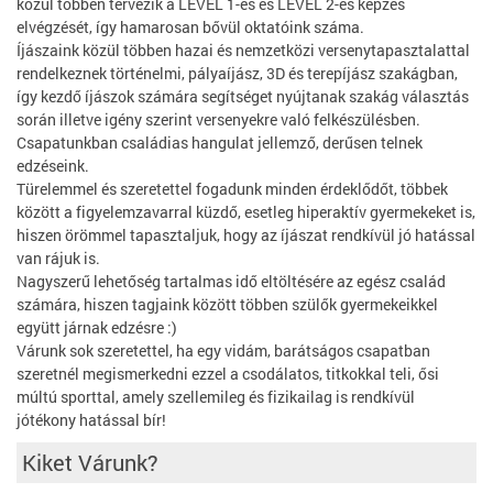
közül többen tervezik a LEVEL 1-es és LEVEL 2-es képzés
elvégzését, így hamarosan bővül oktatóink száma.
Íjászaink közül többen hazai és nemzetközi versenytapasztalattal
rendelkeznek történelmi, pályaíjász, 3D és terepíjász szakágban,
így kezdő íjászok számára segítséget nyújtanak szakág választás
során illetve igény szerint versenyekre való felkészülésben.
Csapatunkban családias hangulat jellemző, derűsen telnek
edzéseink.
Türelemmel és szeretettel fogadunk minden érdeklődőt, többek
között a figyelemzavarral küzdő, esetleg hiperaktív gyermekeket is,
hiszen örömmel tapasztaljuk, hogy az íjászat rendkívül jó hatással
van rájuk is.
Nagyszerű lehetőség tartalmas idő eltöltésére az egész család
számára, hiszen tagjaink között többen szülők gyermekeikkel
együtt járnak edzésre :)
Várunk sok szeretettel, ha egy vidám, barátságos csapatban
szeretnél megismerkedni ezzel a csodálatos, titkokkal teli, ősi
múltú sporttal, amely szellemileg és fizikailag is rendkívül
jótékony hatással bír!
Kiket Várunk?