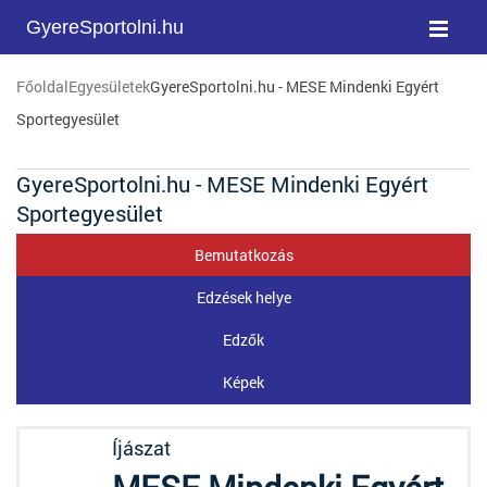
GyereSportolni.hu
Főoldal
Egyesületek
GyereSportolni.hu - MESE Mindenki Egyért
Sportegyesület
GyereSportolni.hu - MESE Mindenki Egyért
Sportegyesület
Bemutatkozás
Edzések helye
Edzők
Képek
Íjászat