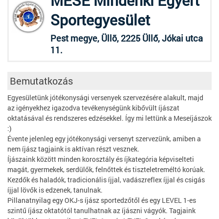
MESE Mindenki Egyért
Sportegyesület
Pest megye, Üllõ, 2225 Üllő, Jókai utca
11.
Bemutatkozás
Egyesületünk jótékonysági versenyek szervezésére alakult, majd
az igényekhez igazodva tevékenységünk kibővült íjászat
oktatásával és rendszeres edzésekkel. Így mi lettünk a Meseíjászok
:)
Évente jelenleg egy jótékonysági versenyt szervezünk, amiben a
nem íjász tagjaink is aktívan részt vesznek.
Íjászaink között minden korosztály és íjkategória képviselteti
magát, gyermekek, serdülők, felnőttek és tiszteletreméltó korúak.
Kezdők és haladók, tradicionális íjjal, vadászreflex íjjal és csigás
íjjal lövők is edzenek, tanulnak.
Pillanatnyilag egy OKJ-s íjász sportedzőtől és egy LEVEL 1-es
szintű íjász oktatótól tanulhatnak az íjászni vágyók. Tagjaink