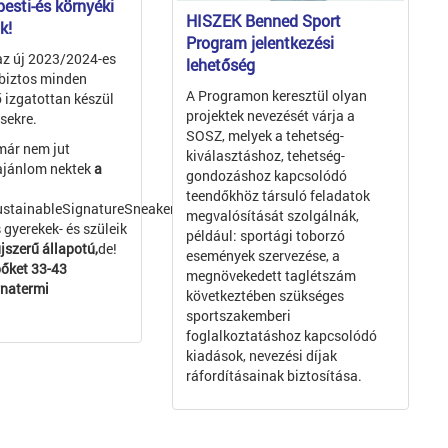
esti-és környéki
HISZEK Benned Sport
k!
Program jelentkezési
 az új 2023/2024-es
lehetőség
biztos minden
A Programon keresztül olyan
 izgatottan készül
projektek nevezését várja a
sekre.
SOSZ, melyek a tehetség-
már nem jut
kiválasztáshoz, tehetség-
ajánlom nektek
a
gondozáshoz kapcsolódó
teendőkhöz társuló feladatok
ustainableSignatureSneakers),
megvalósítását szolgálnák,
 gyerekek- és szüleik
például: sportági toborzó
jszerű állapotú,
de!
események szervezése, a
pőket 33-43
megnövekedett taglétszám
rnatermi
következtében szükséges
sportszakemberi
foglalkoztatáshoz kapcsolódó
kiadások, nevezési díjak
ráfordításainak biztosítása.