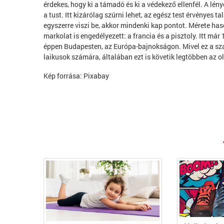
érdekes, hogy ki a támadó és ki a védekező ellenfél. A lén
a tust. Itt kizárólag szúrni lehet, az egész test érvényes ta
egyszerre viszi be, akkor mindenki kap pontot. Mérete has
markolat is engedélyezett: a francia és a pisztoly. Itt má
éppen Budapesten, az Európa-bajnokságon. Mivel ez a sz
laikusok számára, általában ezt is követik legtöbben az o
Kép forrása: Pixabay