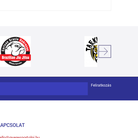
Feliratkozás
KAPCSOLAT
ello@gyeresportolni.hu