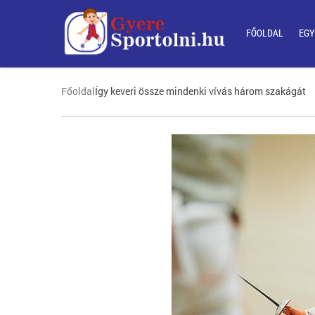
FŐOLDAL
EGY
Főoldal
Így keveri össze mindenki vívás három szakágát