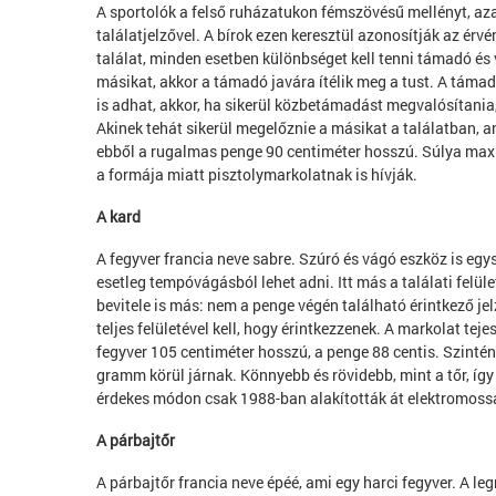
A sportolók a felső ruházatukon fémszövésű mellényt, aza
találatjelzővel. A bírok ezen keresztül azonosítják az ér
találat, minden esetben különbséget kell tenni támadó és 
másikat, akkor a támadó javára ítélik meg a tust. A táma
is adhat, akkor, ha sikerül közbetámadást megvalósítania,
Akinek tehát sikerül megelőznie a másikat a találatban, a
ebből a rugalmas penge 90 centiméter hosszú. Súlya maxi
a formája miatt pisztolymarkolatnak is hívják.
A kard
A fegyver francia neve sabre. Szúró és vágó eszköz is egy
esetleg tempóvágásból lehet adni. Itt más a találati felület:
bevitele is más: nem a penge végén található érintkező je
teljes felületével kell, hogy érintkezzenek. A markolat t
fegyver 105 centiméter hosszú, a penge 88 centis. Szinté
gramm körül járnak. Könnyebb és rövidebb, mint a tőr, 
érdekes módon csak 1988-ban alakították át elektromoss
A párbajtőr
A párbajtőr francia neve épéé, ami egy harci fegyver. A l