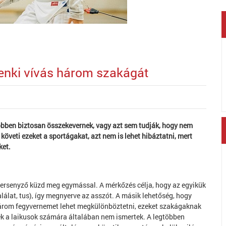
denki vívás három szakágát
gtöbben biztosan összekevernek, vagy azt sem tudják, hogy nem
követi ezeket a sportágakat, azt nem is lehet hibáztatni, mert
ket.
ét versenyző küzd meg egymással. A mérkőzés célja, hogy az egyikük
lálat, tus), így megnyerve az asszót. A másik lehetőség, hogy
n három fegyvernemet lehet megkülönböztetni, ezeket szakágaknak
k a laikusok számára általában nem ismertek. A legtöbben