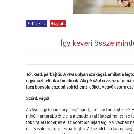
2019.03.02
Blog cikk
Így keveri össze min
Tőr, kard, párbajtőr. A vívás olyan szakágai, amiket a le
ugyanazt jelölik a fogalmak. Aki például csak az olimpián 
igen bonyolult szabályok jellemzik őket. Vegyük sorra eze
Szúrd, vágd!
A vívás egy technikai jellegű sport, ami páston zajlik, k
minél hamarabb érje el a megadott találatszámot (5, 15 ta
több találatot érjen el az adott idő lejártáig. A vívásba
is nevezik: tőr, kard és párbajtőr.
A köztük lévő különbsége