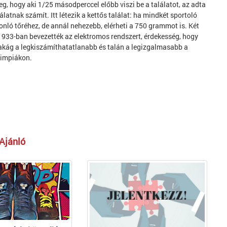
yeg, hogy aki 1/25 másodperccel előbb viszi be a találatot, az adta
lálatnak számít. Itt létezik a kettős találat: ha mindkét sportoló
onló tőréhez, de annál nehezebb, elérheti a 750 grammot is. Két
r 1933-ban bevezették az elektromos rendszert, érdekesség, hogy
akág a legkiszámíthatatlanabb és talán a legizgalmasabb a
limpiákon.
Ajánló