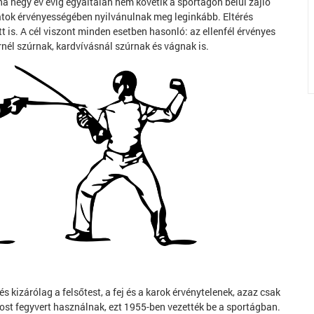
négy év évig egyáltalán nem követik a sportágon belül zajló
atok érvényességében nyilvánulnak meg leginkább. Eltérés
tt is. A cél viszont minden esetben hasonló: az ellenfél érvényes
tőrnél szúrnak, kardvívásnál szúrnak és vágnak is.
 és kizárólag a felsőtest, a fej és a karok érvénytelenek, azaz csak
most fegyvert használnak, ezt 1955-ben vezették be a sportágban.