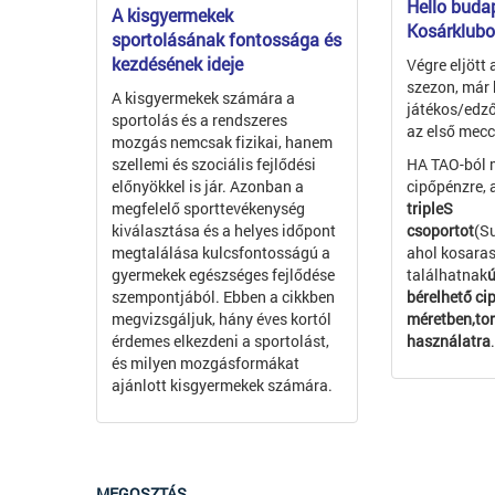
Hello budap
A kisgyermekek
Kosárklubo
sportolásának fontossága és
kezdésének ideje
Végre eljött
szezon, már 
A kisgyermekek számára a
játékos/edző
sportolás és a rendszeres
az első mecc
mozgás nemcsak fizikai, hanem
szellemi és szociális fejlődési
HA TAO-ból 
előnyökkel is jár. Azonban a
cipőpénzre, 
megfelelő sporttevékenység
tripleS
kiválasztása és a helyes időpont
csoportot
(S
megtalálása kulcsfontosságú a
ahol kosaras
gyermekek egészséges fejlődése
találhatnak
ú
szempontjából. Ebben a cikkben
bérelhető ci
megvizsgáljuk, hány éves kortól
méretben,to
érdemes elkezdeni a sportolást,
használatra
.
és milyen mozgásformákat
ajánlott kisgyermekek számára.
MEGOSZTÁS