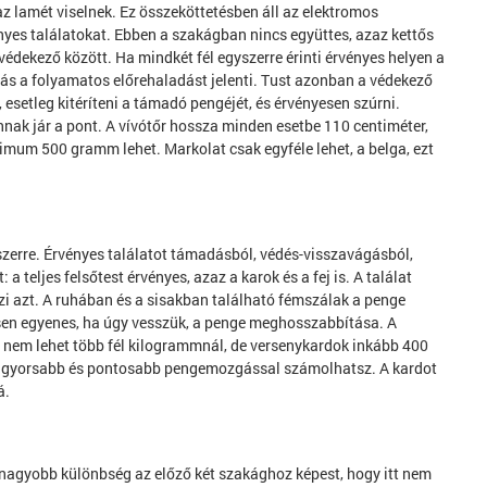
z lamét viselnek. Ez összeköttetésben áll az elektromos
vényes találatokat. Ebben a szakágban nincs együttes, azaz kettős
védekező között. Ha mindkét fél egyszerre érinti érvényes helyen a
dás a folyamatos előrehaladást jelenti. Tust azonban a védekező
 esetleg kitéríteni a támadó pengéjét, és érvényesen szúrni.
nnak jár a pont. A vívótőr hossza minden esetbe 110 centiméter,
mum 500 gramm lehet. Markolat csak egyféle lehet, a belga, ezt
szerre. Érvényes találatot támadásból, védés-visszavágásból,
 a teljes felsőtest érvényes, azaz a karok és a fej is. A találat
lzi azt. A ruhában és a sisakban található fémszálak a penge
ejesen egyenes, ha úgy vesszük, a penge meghosszabbítása. A
n nem lehet több fél kilogrammnál, de versenykardok inkább 400
így gyorsabb és pontosabb pengemozgással számolhatsz. A kardot
á.
egnagyobb különbség az előző két szakághoz képest, hogy itt nem