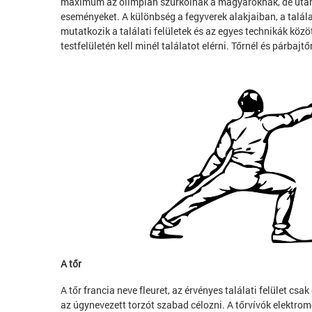
maximum az olimpián szurkolnak a magyaroknak, de utána 
eseményeket. A különbség a fegyverek alakjaiban, a talál
mutatkozik a találati felületek és az egyes technikák közö
testfelületén kell minél találatot elérni. Tőrnél és párbaj
A tőr
A tőr francia neve fleuret, az érvényes találati felület csak
az úgynevezett torzót szabad célozni. A tőrvívók elektro