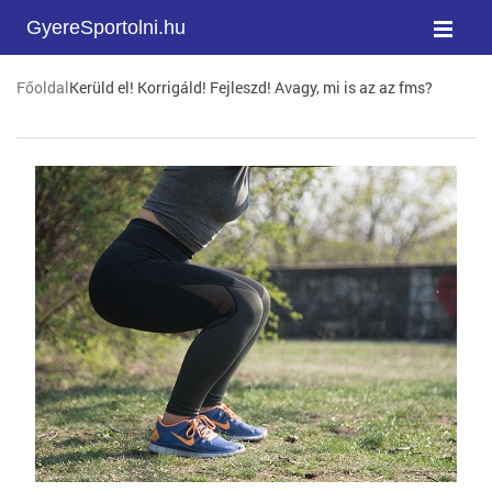
GyereSportolni.hu
Főoldal
Kerüld el! Korrigáld! Fejleszd! Avagy, mi is az az fms?