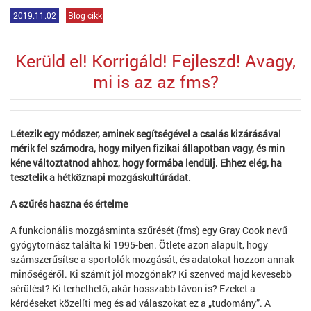
2019.11.02
Blog cikk
Kerüld el! Korrigáld! Fejleszd! Avagy,
mi is az az fms?
Létezik egy módszer, aminek segítségével a csalás kizárásával
mérik fel számodra, hogy milyen fizikai állapotban vagy, és min
kéne változtatnod ahhoz, hogy formába lendülj. Ehhez elég, ha
tesztelik a hétköznapi mozgáskultúrádat.
A szűrés haszna és értelme
A funkcionális mozgásminta szűrését (fms) egy Gray Cook nevű
gyógytornász találta ki 1995-ben. Ötlete azon alapult, hogy
számszerűsítse a sportolók mozgását, és adatokat hozzon annak
minőségéről. Ki számít jól mozgónak? Ki szenved majd kevesebb
sérülést? Ki terhelhető, akár hosszabb távon is? Ezeket a
kérdéseket közelíti meg és ad válaszokat ez a „tudomány”. A