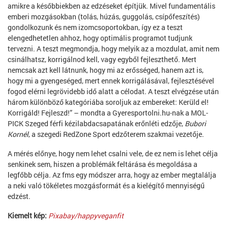
amikre a későbbiekben az edzéseket építjük. Mivel fundamentális
emberi mozgásokban (tolás, húzás, guggolás, csípőfeszítés)
gondolkozunk és nem izomcsoportokban, így ez a teszt
elengedhetetlen ahhoz, hogy optimális programot tudjunk
tervezni. A teszt megmondja, hogy melyik az a mozdulat, amit nem
csinálhatsz, korrigálnod kell, vagy egyből fejleszthető. Mert
nemcsak azt kell látnunk, hogy mi az erősséged, hanem azt is,
hogy mi a gyengeséged, mert ennek korrigálásával, fejlesztésével
fogod elérni legrövidebb idő alatt a célodat. A teszt elvégzése után
három különböző kategóriába soroljuk az embereket: Kerüld el!
Korrigáld! Fejleszd!” – mondta a Gyeresportolni.hu-nak a MOL-
PICK Szeged férfi kézilabdacsapatának erőnléti edzője,
Bubori
Kornél
, a szegedi RedZone Sport edzőterem szakmai vezetője.
A mérés előnye, hogy nem lehet csalni vele, de ez nem is lehet célja
senkinek sem, hiszen a problémák feltárása és megoldása a
legfőbb célja. Az fms egy módszer arra, hogy az ember megtalálja
a neki való tökéletes mozgásformát és a kielégítő mennyiségű
edzést.
Kiemelt kép:
Pixabay/happyveganfit