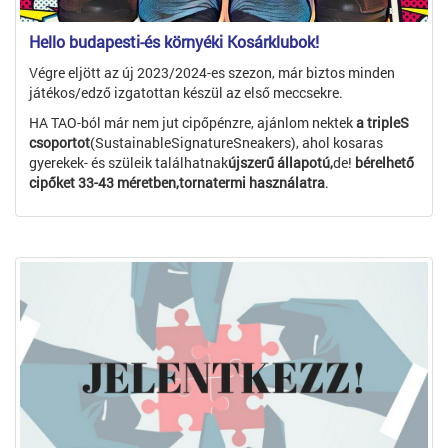
Hello budapesti-és környéki Kosárklubok!
Végre eljött az új 2023/2024-es szezon, már biztos minden
játékos/edző izgatottan készül az első meccsekre.
HA TAO-ból már nem jut cipőpénzre, ajánlom nektek
a tripleS
csoportot
(SustainableSignatureSneakers), ahol kosaras
gyerekek- és szüleik találhatnak
újszerű állapotú,
de!
bérelhető
cipőket 33-43 méretben,tornatermi használatra
.