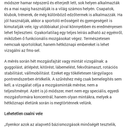
módszer hamar népszerű és elterjedt lett, sok helyen alkalmazták
és a mai napig használják is a világ számos helyén. Csapatok,
klubok, trénerek, de még különböző edzőtermek is alkalmazzák. Ha
jól használják, akkor a sportoló erősségeit és gyengeségeit is
kimutatják vele, így utóbbiakat jóval könnyebben és eredményesen
lehet fejleszteni. Gyakorlatilag egy teljes leírás adható az egyénről,
miközben ő funkcionális mozgásokat végez. Természetesen
nemcsak sportolókat, hanem hétköznapi embereket is lehet
vizsgálni az fms-sel.
A mérés során hét mozgásfajtát vagy mintát vizsgálnak: a
guggolást, átlépést, kitörést, lábemelést, fekvőtámaszt, rotációs
stabilitást, vállmobilitást. Ezeket egy tökéletesen tárgyilagos
pontrendszerben értékelik. A szűréshez még csak bemelegítés sem
kell, a vizsgálat célja a mozgásminták mérése, nem a
teljesítményé. Azért is jó módszer, mert nem egy speciális, egyedi
mozgásformára koncentrál, hanem olyan mintákra, melyek a
hétköznapi életünk során is megtörténnek velünk.
Lehetetlen csalni vele
„Ilyenkor azok az alapvető bázismozgások minőségét tesztelik,