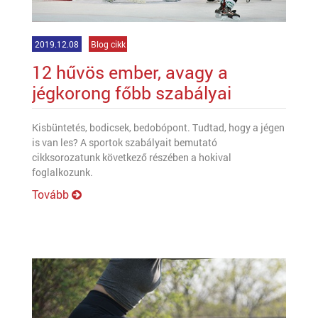
2019.12.08
Blog cikk
12 hűvös ember, avagy a
jégkorong főbb szabályai
Kisbüntetés, bodicsek, bedobópont. Tudtad, hogy a jégen
is van les? A sportok szabályait bemutató
cikksorozatunk következő részében a hokival
foglalkozunk.
Tovább