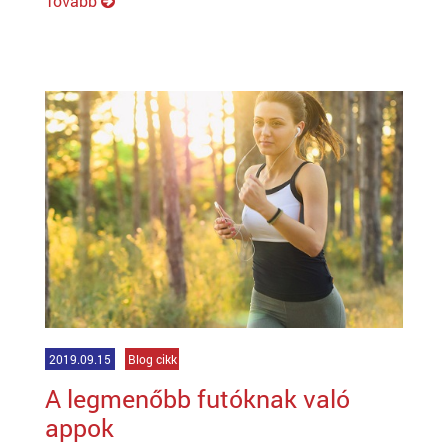
Tovább
2019.09.15
Blog cikk
A legmenőbb futóknak való
appok