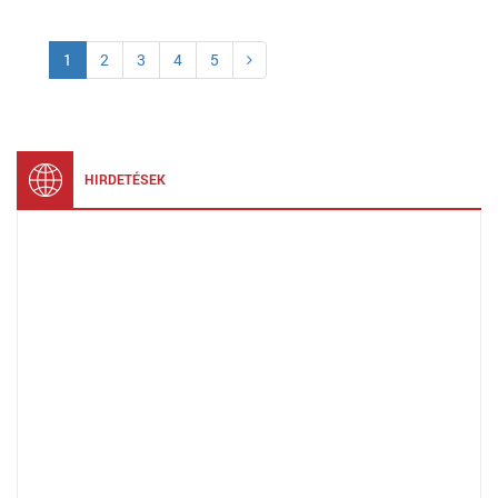
1
2
3
4
5
HIRDETÉSEK