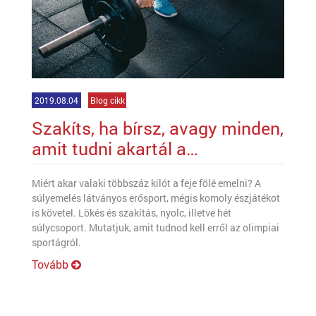
2019.08.04
Blog cikk
Szakíts, ha bírsz, avagy minden,
amit tudni akartál a
súlyemelésről
Miért akar valaki többszáz kilót a feje fölé emelni? A
súlyemelés látványos erősport, mégis komoly észjátékot
is követel. Lökés és szakítás, nyolc, illetve hét
súlycsoport. Mutatjuk, amit tudnod kell erről az olimpiai
sportágról.
Tovább