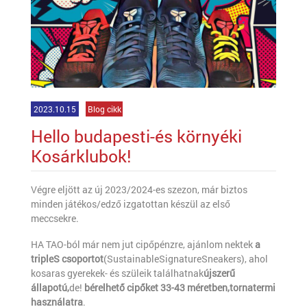
2023.10.15
Blog cikk
Hello budapesti-és környéki
Kosárklubok!
Végre eljött az új 2023/2024-es szezon, már biztos
minden játékos/edző izgatottan készül az első
meccsekre.
HA TAO-ból már nem jut cipőpénzre, ajánlom nektek
a
tripleS csoportot
(SustainableSignatureSneakers), ahol
kosaras gyerekek- és szüleik találhatnak
újszerű
állapotú,
de!
bérelhető cipőket 33-43 méretben,tornatermi
használatra
.