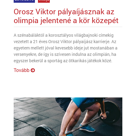
Orosz Viktor pályaíjásznak az
olimpia jelentené a kör közepét
A szénabáláktól a korosztályos világbajnoki címekig
vezetett a 21 éves Orosz Viktor pályaíjász karrierje. Az
egyetem mellett jóval kevesebb ideje jut mostanában a
versenyekre, de így is szívesen indulna az olimpián, ha
egyszer bekerül a sportág az ötkarikás játékok közé.
Tovább