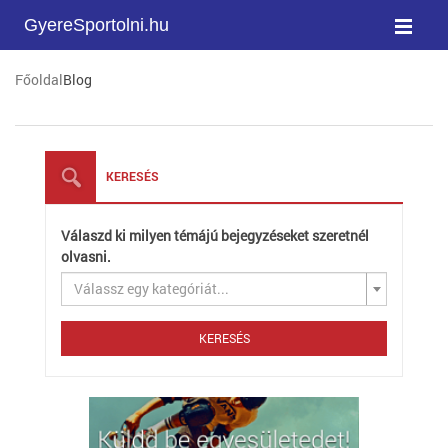
GyereSportolni.hu
Főoldal
Blog
KERESÉS
Válaszd ki milyen témájú bejegyzéseket szeretnél
olvasni.
Válassz egy kategóriát...