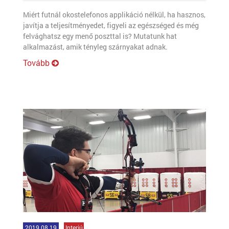
Miért futnál okostelefonos applikáció nélkül, ha hasznos,
javítja a teljesítményedet, figyeli az egészséged és még
felvághatsz egy menő poszttal is? Mutatunk hat
alkalmazást, amik tényleg szárnyakat adnak.
Tovább
2019.08.19
Interjú