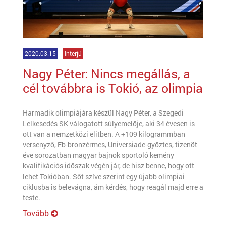
2020.03.15
Interjú
Nagy Péter: Nincs megállás, a
cél továbbra is Tokió, az olimpia
Harmadik olimpiájára készül Nagy Péter, a Szegedi
Lelkesedés SK válogatott súlyemelője, aki 34 évesen is
ott van a nemzetközi elitben. A +109 kilogrammban
versenyző, Eb-bronzérmes, Universiade-győztes, tizenöt
éve sorozatban magyar bajnok sportoló kemény
kvalifikációs időszak végén jár, de hisz benne, hogy ott
lehet Tokióban. Sőt szíve szerint egy újabb olimpiai
ciklusba is belevágna, ám kérdés, hogy reagál majd erre a
teste.
Tovább