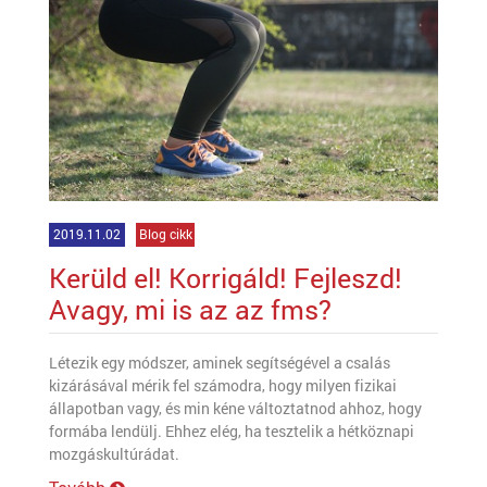
2019.11.02
Blog cikk
Kerüld el! Korrigáld! Fejleszd!
Avagy, mi is az az fms?
Létezik egy módszer, aminek segítségével a csalás
kizárásával mérik fel számodra, hogy milyen fizikai
állapotban vagy, és min kéne változtatnod ahhoz, hogy
formába lendülj. Ehhez elég, ha tesztelik a hétköznapi
mozgáskultúrádat.