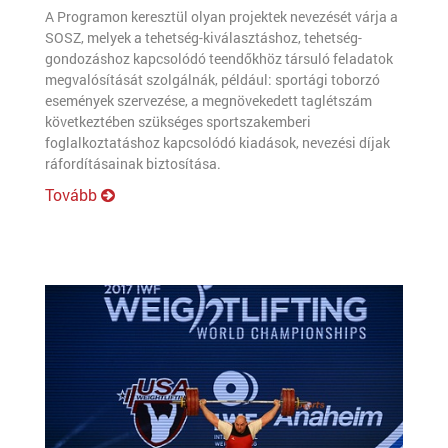
A Programon keresztül olyan projektek nevezését várja a
SOSZ, melyek a tehetség-kiválasztáshoz, tehetség-
gondozáshoz kapcsolódó teendőkhöz társuló feladatok
megvalósítását szolgálnák, például: sportági toborzó
események szervezése, a megnövekedett taglétszám
következtében szükséges sportszakemberi
foglalkoztatáshoz kapcsolódó kiadások, nevezési díjak
ráfordításainak biztosítása.
Tovább